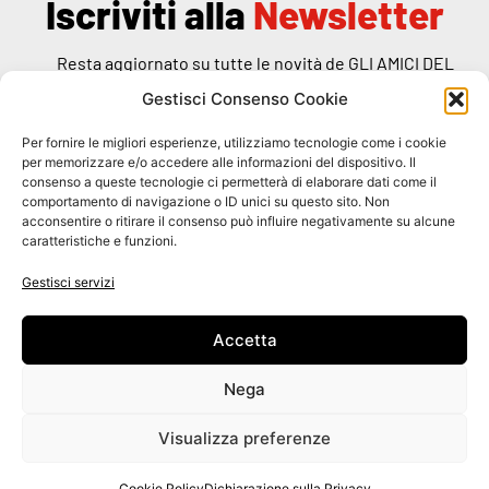
Iscriviti alla
Newsletter
Resta aggiornato su tutte le novità de GLI AMICI DEL
RANDAGIO
Gestisci Consenso Cookie
Per fornire le migliori esperienze, utilizziamo tecnologie come i cookie
per memorizzare e/o accedere alle informazioni del dispositivo. Il
consenso a queste tecnologie ci permetterà di elaborare dati come il
comportamento di navigazione o ID unici su questo sito. Non
Dichiaro di aver preso visione dell'
informativa
specifica
acconsentire o ritirare il consenso può influire negativamente su alcune
caratteristiche e funzioni.
ISCRIVITI
Gestisci servizi
Accetta
Nega
Visualizza preferenze
Organizzazione di volontariato GLI AMICI DEL RANDAGIO ©
2026 Codice Fiscale 90016820137 - Creato da
DkR
Cookie Policy
Dichiarazione sulla Privacy